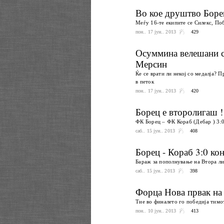
Во кое друштво Борец
Меѓу 16-те екипите се Силекс, Поб
пон.. 17 јун.. 2013
429
Осуммина велешани с
Мерсин
Ќе се врати ли некој со медалја? 
в петок
пон.. 17 јун.. 2013
420
Борец е второлигаш !
ФК Борец – ФК Кораб (Дебар ) 3:0
саб.. 15 јун.. 2013
408
Борец - Кораб 3:0 ко
Бараж за пополнување на Втора ли
саб.. 15 јун.. 2013
398
Форца Нова првак на
Тие во финалето го победија тимо
пон.. 10 јун.. 2013
413