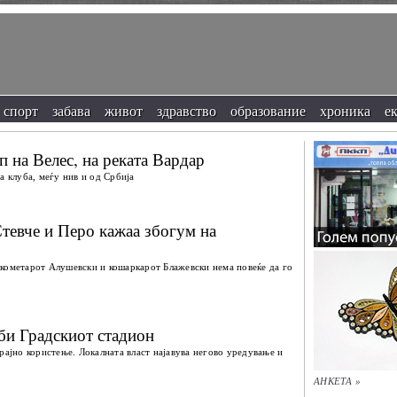
спорт
забава
живот
здравство
образование
хроника
е
п на Велес, на реката Вардар
а клуба, меѓу нив и од Србија
тевче и Перо кажаа збогум на
кометарот Алушевски и кошаркарот Блажевски нема повеќе да го
би Градскиот стадион
рајно користење. Локалната власт најавува негово уредување и
АНКЕТА »