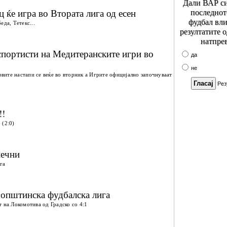
Дали ВАР си
 ќе игра во Втората лига од есен
последнот
фудбал вли
еда, Тетекс...
резултатите 
натпре
портисти на Медитеранските игри во
да
не
Првите настапи се веќе во вторник а Игрите официјално започнуваат
Рез
!!
 (2:0)
нечни
га
 општинска фудбалска лига
т на Локомотива од Градско со 4:1