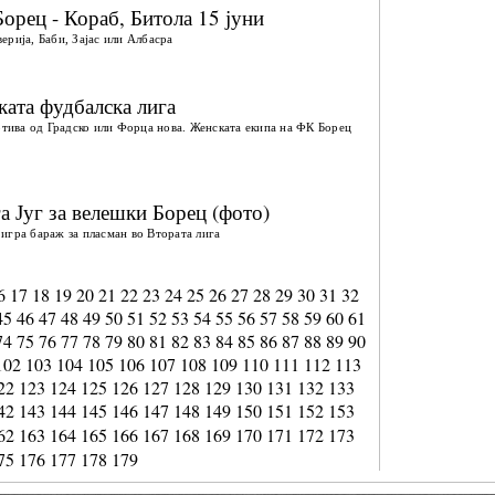
Борец - Кораб, Битола 15 јуни
ерија, Баби, Зајас или Албасра
ата фудбалска лига
мотива од Градско или Форца нова. Женската екипа на ФК Борец
а Југ за велешки Борец (фото)
е игра бараж за пласман во Втората лига
6
17
18
19
20
21
22
23
24
25
26
27
28
29
30
31
32
45
46
47
48
49
50
51
52
53
54
55
56
57
58
59
60
61
74
75
76
77
78
79
80
81
82
83
84
85
86
87
88
89
90
102
103
104
105
106
107
108
109
110
111
112
113
22
123
124
125
126
127
128
129
130
131
132
133
42
143
144
145
146
147
148
149
150
151
152
153
62
163
164
165
166
167
168
169
170
171
172
173
75
176
177
178
179