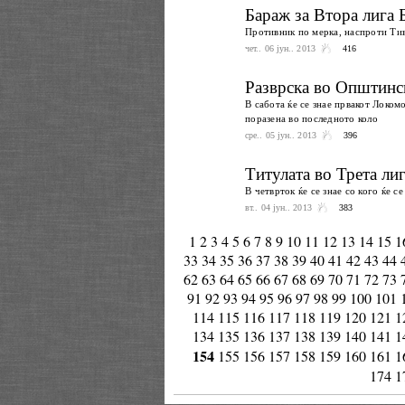
Бараж за Втора лига 
Противник по мерка, наспроти Тив
чет.. 06 јун.. 2013
416
Разврска во Општинск
В сабота ќе се знае првакот Локо
поразена во последното коло
сре.. 05 јун.. 2013
396
Титулата во Трета лиг
В четврток ќе се знае со кого ќе с
вт.. 04 јун.. 2013
383
1
2
3
4
5
6
7
8
9
10
11
12
13
14
15
1
33
34
35
36
37
38
39
40
41
42
43
44
62
63
64
65
66
67
68
69
70
71
72
73
91
92
93
94
95
96
97
98
99
100
101
114
115
116
117
118
119
120
121
1
134
135
136
137
138
139
140
141
1
154
155
156
157
158
159
160
161
1
174
1