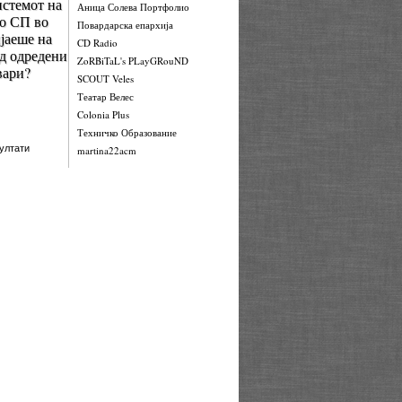
стемот на
Аница Солева Портфолио
о СП во
Повардарска епархија
јаеше на
CD Radio
од одредени
ZoRBiTaL's PLayGRouND
вари?
SCOUT Veles
Театар Велес
Colonia Plus
Техничко Образование
ултати
martina22acm