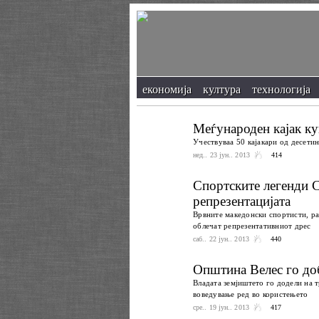
економија
култура
технологија
Меѓународен кајак ку
Учествуваа 50 кајакари од десетин
нед.. 23 јун.. 2013
414
Спортските легенди С
репрезентацијата
Врвните македонски спортисти, ра
облечат репрезентативниот дрес
саб.. 22 јун.. 2013
440
Општина Велес го до
Владата земјиштето го додели на т
воведување ред во користењето
сре.. 19 јун.. 2013
417