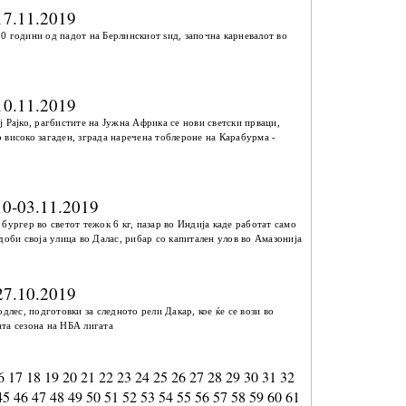
17.11.2019
0 години од падот на Берлинскиот ѕид, започна карневалот во
10.11.2019
 Рајко, рагбистите на Јужна Африка се нови светски прваци,
 високо загаден, зграда наречена тоблероне на Карабурма -
10-03.11.2019
бургер во светот тежок 6 кг, пазар во Индија каде работат само
доби своја улица во Далас, рибар со капитален улов во Амазонија
27.10.2019
одлес, подготовки за следното рели Дакар, кое ќе се вози во
та сезона на НБА лигата
6
17
18
19
20
21
22
23
24
25
26
27
28
29
30
31
32
45
46
47
48
49
50
51
52
53
54
55
56
57
58
59
60
61