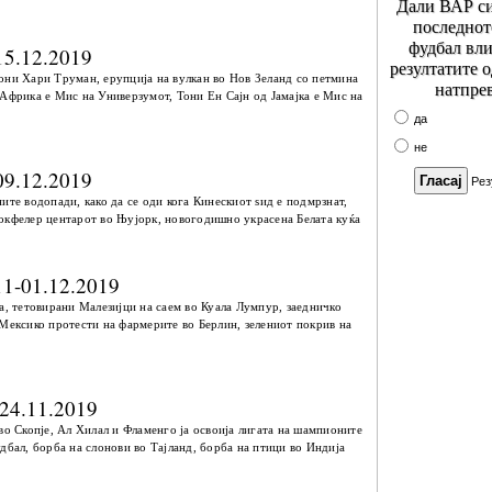
Дали ВАР си
последнот
фудбал вли
15.12.2019
резултатите 
они Хари Труман, ерупција на вулкан во Нов Зеланд со петмина
натпре
 Африка е Мис на Универзумот, Тони Ен Сајн од Јамајка е Мис на
да
не
09.12.2019
Рез
ите водопади, како да се оди кога Кинескиот ѕид е подмрзнат,
окфелер центарот во Њујорк, новогодишно украсена Белата куќа
11-01.12.2019
а, тетовирани Малезијци на саем во Куала Лумпур, заедничко
 Мексико протести на фармерите во Берлин, зелениот покрив на
 24.11.2019
во Скопје, Ал Хилал и Фламенго ја освоија лигата на шампионите
дбал, борба на слонови во Тајланд, борба на птици во Индија