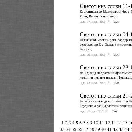
Светот низ слики 11-
Костенијада во Македонски брод 3
Келн, Венеција под вода,
нед.. 17 ноем.. 2019
258
Светот низ слики 04-
Пешачкиот мост на река Вардар кај
воздухот во Њу Делхи е екстремно
Белград
нед.. 10 ноем.. 2019
256
Светот низ слики 28.
Во Тајланд подготвен најголемиот 
жени, ги има пет илјади, Новицки 
нед.. 03 ноем.. 2019
270
Светот низ слики 21-
Каде ја снема водата од езерото П
Саудиска Арабија,започна годишна
нед.. 27 окт.. 2019
274
5
1
2
3
4
6
7
8
9
10
11
12
13
14
15
1
33
34
35
36
37
38
39
40
41
42
43
44