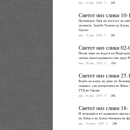
нед.. 22 дек.. 2019
245
Светот низ слики 10-
Премиерот Заев на носачот на ави
загинати, Зазиби Тунизи од Јужна
Светот
нед.. 15 дек.. 2019
261
Светот низ слики 02-
Ниско ниво на водата на Нијагарин
светна новогодишната елка пред Р
пон.. 09 дек.. 2019
254
Светот низ слики 25.
Борба на жени, во ринг во Боливиј
скијање- ски дисциплина во Кина,
ГТЦ во Скопје
нед.. 01 дек.. 2019
266
Светот низ слики 18-
И полицијата во пајаковата мрежа 
на Азија и на Јужна Америка во фу
нед.. 24 ноем.. 2019
246