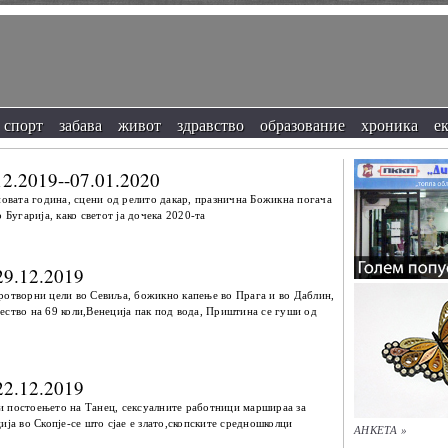
спорт
забава
живот
здравство
образование
хроника
е
12.2019--07.01.2020
новата година, сцени од релито дакар, празнична Божикна погача
 Бугарија, како светот ја дочека 2020-та
29.12.2019
ротворни цели во Севиља, божикно капење во Прага и во Даблин,
ество на 69 коли,Венеција пак под вода, Приштина се гуши од
22.12.2019
и постоењето на Танец, сексуалните работници маршираа за
ија во Скопје-се што сјае е злато,скопските средношколци
АНКЕТА »