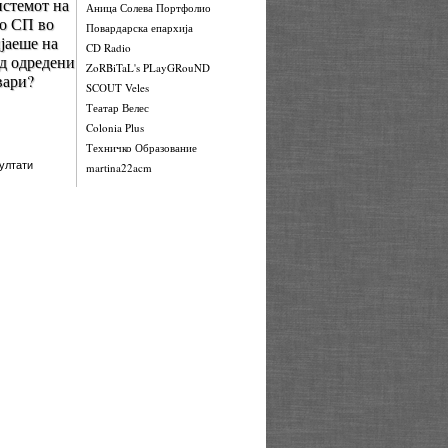
стемот на
Аница Солева Портфолио
о СП во
Повардарска епархија
јаеше на
CD Radio
од одредени
ZoRBiTaL's PLayGRouND
вари?
SCOUT Veles
Театар Велес
Colonia Plus
Техничко Образование
ултати
martina22acm