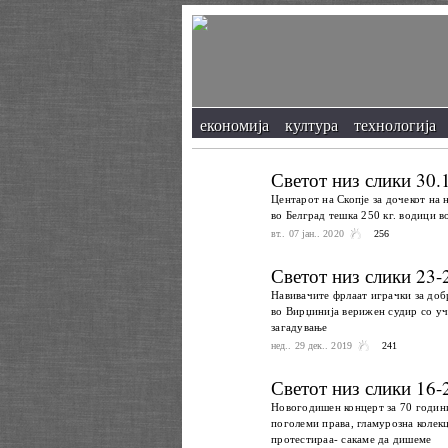
економија
култура
технологија
Светот низ слики 30.
Центарот на Скопје за дочекот на 
во Белград тешка 250 кг. водици во
вт.. 07 јан.. 2020
256
Светот низ слики 23-
Навивачите фрлаат играчки за доб
во Вирџинија верижен судир со уч
загадување
нед.. 29 дек.. 2019
241
Светот низ слики 16-
Новогодишен концерт за 70 годин
поголеми права, гламурозна колекц
протестираа- сакаме да дишеме