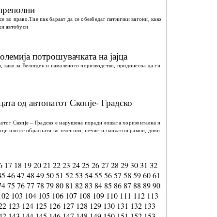
 преполни
е во право.Тие пак бараат да се обезбедат патнички вагони, како
ки автобуси
големија потрошувачката на јајца
, како за Велигден и намаленото поризводство, придонесоа да ги
цата од автопатот Скопје- Градско
патот Скопје – Градско е нарушена поради лошата хоризонтална и
аци или се обраснати во зеленило, нечисти наплатни рампи, диви
6
17
18
19
20
21
22
23
24
25
26
27
28
29
30
31
32
45
46
47
48
49
50
51
52
53
54
55
56
57
58
59
60
61
74
75
76
77
78
79
80
81
82
83
84
85
86
87
88
89
90
102
103
104
105
106
107
108
109
110
111
112
113
22
123
124
125
126
127
128
129
130
131
132
133
42
143
144
145
146
147
148
149
150
151
152
153