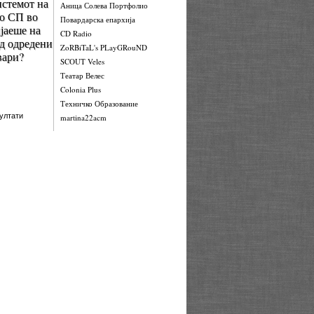
стемот на
Аница Солева Портфолио
о СП во
Повардарска епархија
јаеше на
CD Radio
од одредени
ZoRBiTaL's PLayGRouND
вари?
SCOUT Veles
Театар Велес
Colonia Plus
Техничко Образование
ултати
martina22acm