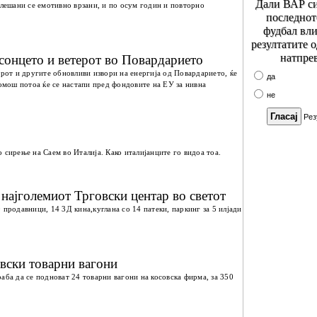
Дали ВАР си
елешани се емотивно врзани, и по осум годин и повторно
последнот
фудбал вли
резултатите 
натпре
 сонцето и ветерот во Повардарието
ерот и другите обновливи извори на енергија од Повардарието, ќе
да
помош потоа ќе се настапи пред фондовите на ЕУ за нивна
не
Рез
 сирење на Саем во Италија. Како италијанците го видоа тоа.
најголемиот Трговски центар во светот
 продавници, 14 3Д кина,куглана со 14 патеки, паркинг за 5 илјади
вски товарни вагони
аба да се подноват 24 товарни вагони на косовска фирма, за 350