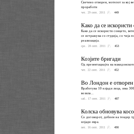
Свечено отворен, мотелот за кој в
проработи
чет.. 29 септ.. 2011
449
Како да се искористи
Како да се искористи сонцето, вет
се истражува со студија, со чија 
реализација.
сре.. 28 септ.. 2011
453
Козјите бригади
Од презентациајта на македонското
чет.. 22 септ.. 2011
452
Во Лондон е отворен 
Вработува 10 илјади лица, има 300
возила...
саб.. 17 септ.. 2011
487
Колска обновува косо
Со договорот, добиен на тендер тр
илјади евра.
пет.. 16 септ.. 2011
490