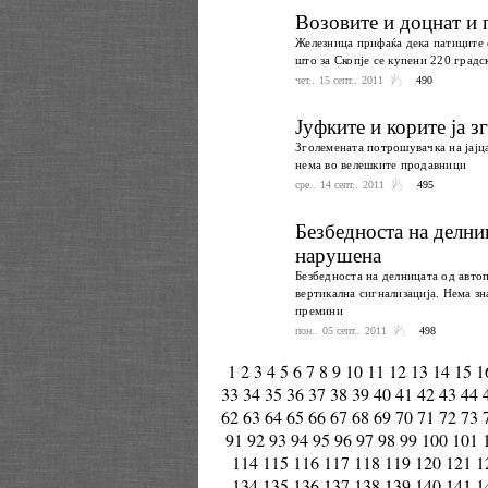
Возовите и доцнат и
Железница прифаќа дека патиците с
што за Скопје се купени 220 градс
чет.. 15 септ.. 2011
490
Јуфките и корите ја з
Зголемената потрошувачка на јајца
нема во велешките продавници
сре.. 14 септ.. 2011
495
Безбедноста на делни
нарушена
Безбедноста на делницата од авто
вертикална сигнализација. Нема зн
премини
пон.. 05 септ.. 2011
498
1
2
3
4
5
6
7
8
9
10
11
12
13
14
15
1
33
34
35
36
37
38
39
40
41
42
43
44
62
63
64
65
66
67
68
69
70
71
72
73
91
92
93
94
95
96
97
98
99
100
101
114
115
116
117
118
119
120
121
1
134
135
136
137
138
139
140
141
1