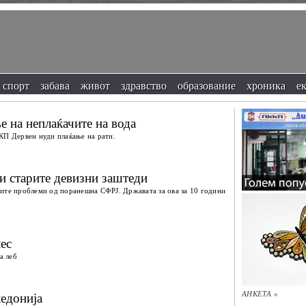
спорт
забава
живот
здравство
образование
хроника
е
е на неплаќачите на вода
КП Дервен нуди плаќање на рати.
и старите девизни заштеди
ите проблеми од поранешна СФРЈ. Државата за ова за 10 години
ес
а леб
едонија
АНКЕТА »