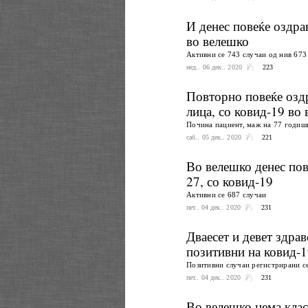
И денес повеќе оздра
во велешко
Активни се 743 случаи од нив 673
нед.. 06 дек.. 2020
223
Повторно повеќе оздр
лица, со ковид-19 во
Почина пациент, маж на 77 годиш
саб.. 05 дек.. 2020
221
Во велешко денес пов
27, со ковид-19
Активни се 687 случаи
пет.. 04 дек.. 2020
231
Дваесет и девет здра
позитивни на ковид-1
Позитивни случаи регистрирани се 
пет.. 04 дек.. 2020
231
Во велешко нема клас