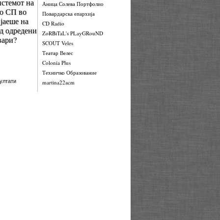
стемот на
Аница Солева Портфолио
о СП во
Повардарска епархија
јаеше на
CD Radio
од одредени
ZoRBiTaL's PLayGRouND
вари?
SCOUT Veles
Театар Велес
Colonia Plus
Техничко Образование
ултати
martina22acm