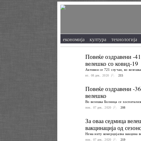
економија
култура
технологија
Повеќе оздравени -41
велешко со ковид-19
Активни се 721 случаи, во велешк
вт.. 08 дек.. 2020
215
Повеќе оздравени -36
велешко
Во велешка Болница се хоспитализ
пон.. 07 дек.. 2020
208
За оваа седмица веле
вакцинација од сезон
Нема ниту комерцијална вакцина во
пон.. 07 дек.. 2020
219