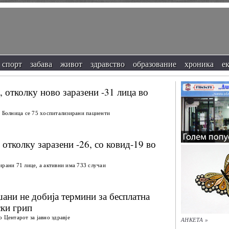
спорт
забава
живот
здравство
образование
хроника
е
, отколку ново заразени -31 лица во
а Болница се 75 хоспитализирани пациенти
 отколку заразени -26, со ковид-19 во
ирани 71 лице, а активни има 733 случаи
шани не добија термини за бесплатна
ски грип
 Центарот за јавно здравје
АНКЕТА »