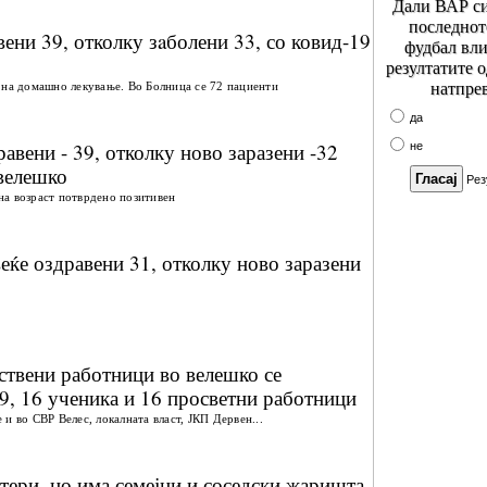
Дали ВАР си
последнот
вени 39, отколку зaболени 33, со ковид-19
фудбал вли
резултатите 
натпре
 на домашно лекување. Во Болница се 72 пациенти
да
авени - 39, отколку ново заразени -32
не
 велешко
Рез
на возраст потврдено позитивен
еќе оздравени 31, отколку ново заразени
вствени работници во велешко се
9, 16 ученика и 16 просветни работници
и во СВР Вeлес, локалната власт, ЈКП Дервен...
тери, но има семејни и соседски жаришта