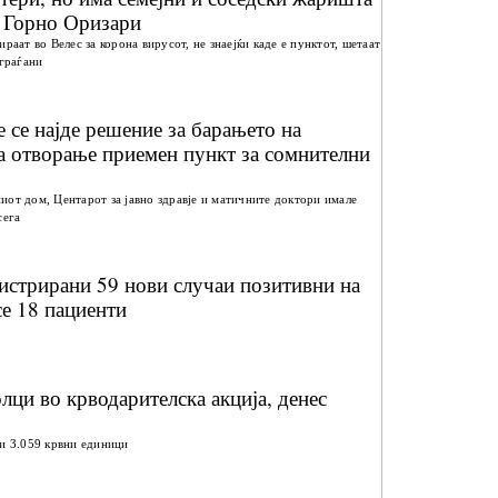
, Горно Оризари
раат во Велес за корона вирусот, не знаејќи каде е пунктот, шетаат
 граѓани
е се најде решение за барањето на
а отворање приемен пункт за сомнителни
иот дом, Центарот за јавно здравје и матичните доктори имале
сега
истрирани 59 нови случаи позитивни на
се 18 пациенти
ци во крводарителска акција, денес
ни 3.059 крвни единици