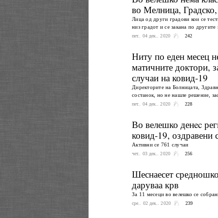
во Мелница, Градско
Лица од други градови кои се тести
низ градот и се закана по другите
пет.. 04 дек.. 2020
242
Ниту по еден месец н
матичните доктори, з
случаи на ковид-19
Директорите на Болницата, Здравн
состанок, но не нашле решение, за
пет.. 04 дек.. 2020
228
Во велешко денec рег
ковид-19, оздравени 
Активни се 761 случаи
чет.. 03 дек.. 2020
256
Шеснаесет средношкол
даруваа крв
За 11 месеци во велешко се собра
сре.. 02 дек.. 2020
239