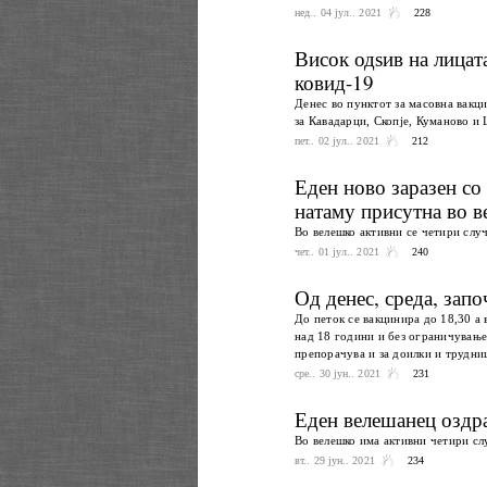
нед.. 04 јул.. 2021
228
Висок одѕив на лицат
ковид-19
Денес во пунктот за масовна вакци
за Кавадарци, Скопје, Куманово и
пет.. 02 јул.. 2021
212
Еден ново заразен со
натаму присутна во 
Во велешко активни се четири слу
чет.. 01 јул.. 2021
240
Од денес, среда, запо
До петок се вакцинира до 18,30 а в
над 18 години и без ограничување 
препорачува и за доилки и трудниц
сре.. 30 јун.. 2021
231
Еден велешанец оздр
Во велешко има активни четири сл
вт.. 29 јун.. 2021
234