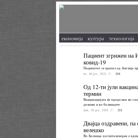
економија
култура
технологија
Пациент згрижен на И
ковид-19
Пациентот се вратил од Англија п
вт.. 06 јул.. 2021
216
Од 12-ти јули вакцин
термин
Вакцинацијата ќе продолжи во спор
домови и во болниците
пон.. 05 јул.. 2021
211
Двајца оздравени, па 
велешко
Во Болница хоспитализиран е еден