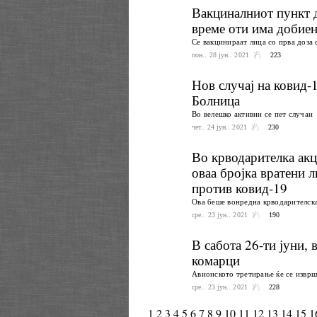
Вакциналниот пункт д
време оти има добиен
Се вакцинираат лица со прва доза 
пон.. 28 јун.. 2021
223
Нов случај на ковид-
Болница
Во велешко активни се пет случаи
чет.. 24 јун.. 2021
230
Во крводарителка акц
оваа бројка вратени 
против ковид-19
Ова беше вонредна крводарителска
сре.. 23 јун.. 2021
190
В сабота 26-ти јуни,
комарци
Aвионското третирање ќе се изврш
сре.. 23 јун.. 2021
228
1
2
3
4
5
6
7
8
9
10
11
12
13
14
15
1