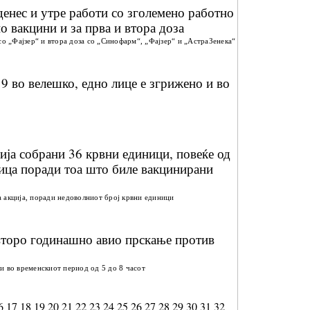
енес и утре работи со зголемено работно
о вакцини и за прва и втора доза
со „Фајзер“ и втора доза со „Синофарм“, „Фајзер“ и „АстраЗенека“
19 во велешко, едно лице е згрижено и во
ија собрани 36 крвни единици, повеќе од
лица поради тоа што биле вакцинирани
 акција, поради недоволниот број крвни единици
 второ годинашно авио прскање против
и во временскиот период од 5 до 8 часот
6
17
18
19
20
21
22
23
24
25
26
27
28
29
30
31
32