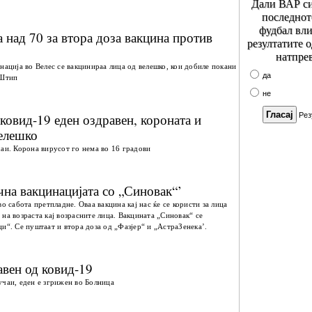
Дали ВАР си
последнот
фудбал вли
а над 70 за втора доза вакцина против
резултатите 
натпре
нација во Велес се вакцинираа лица од велешко, кои добиле покани
да
 Штип
не
Рез
 ковид-19 еден оздравен, короната и
велешко
чаи. Корона вирусот го нема во 16 градови
чна вакцинацијата со „Синовак“’
о сабота претпладне. Оваа вакцина кај нас ќе се користи за лица
на возраста кај возрасните лица. Вакцината „Синовак“ се
и“. Се пуштаат и втора доза од „Фазјер“ и „АстраЗенека’.
авен од ковид-19
учаи, еден е згрижен во Болница