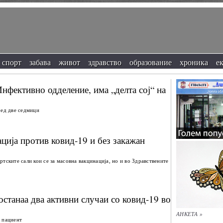
спорт
забава
живот
здравство
образование
хроника
е
нфективно одделение, има „делта сој“ на
ред две седмици
ација против ковид-19 и без закажан
тските сали кои се за масовна вакцинација, но и во Здравствените
останаа два активни случаи со ковид-19 во
АНКЕТА »
 пациент