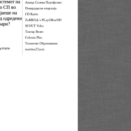
стемот на
Аница Солева Портфолио
о СП во
Повардарска епархија
јаеше на
CD Radio
од одредени
ZoRBiTaL's PLayGRouND
вари?
SCOUT Veles
Театар Велес
Colonia Plus
Техничко Образование
ултати
martina22acm